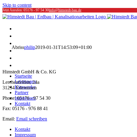
Skip to content
Jetzt Anrufen: 05176 - 97 54 30
|
info@himstedt-bau.de
Startseite
Leistungen
Kieswerke
Abriss
philip
2019-01-31T14:53:09+01:00
Partner
Impressum
Kontakt
Himstedt GmbH & Co. KG
Startseite
Leistungen
Lerchenfeldstr. 24a
Kieswerke
31234 Edemissen
Partner
Phone: 05176 - 97 54 30
Impressum
Kontakt
Fax: 05176 - 976 88 41
Email:
Email schreiben
Kontakt
Impressum